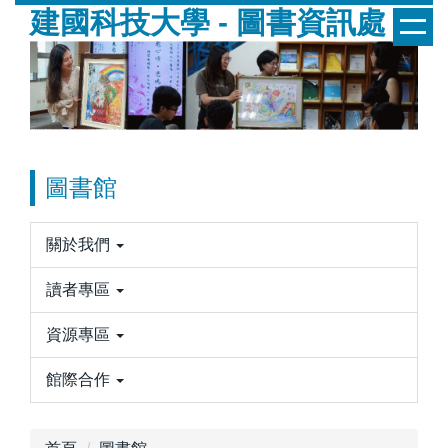
建國科技大學 - 圖書資訊處
跳
到
主
要
內
容
區
圖書館
關於我們
讀者專區
資源專區
館際合作