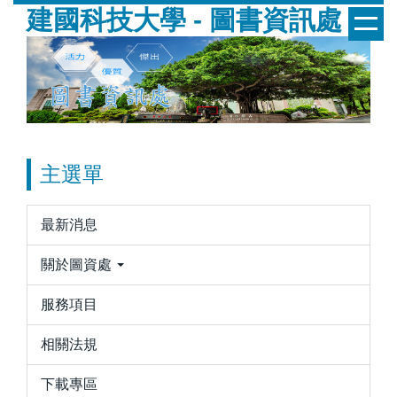
建國科技大學 - 圖書資訊處
跳
到
主
要
內
容
區
主選單
最新消息
關於圖資處
服務項目
相關法規
下載專區